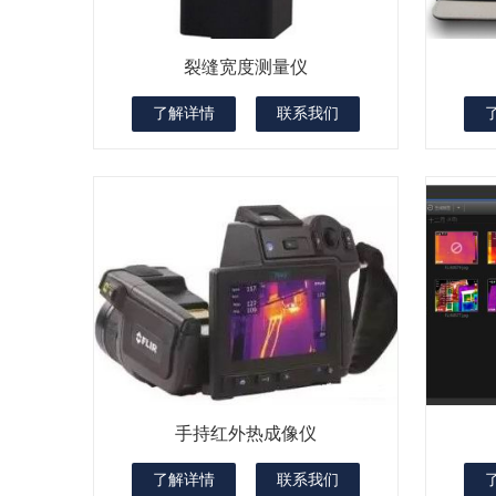
裂缝宽度测量仪
了解详情
联系我们
手持红外热成像仪
了解详情
联系我们