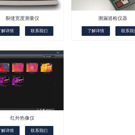
裂缝宽度测量仪
测漏巡检仪器
了解详情
联系我们
了解详情
联系我
红外热像仪
了解详情
联系我们