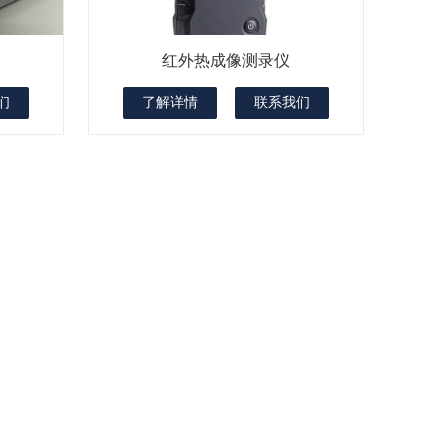
红外热成像测录仪
们
了解详情
联系我们