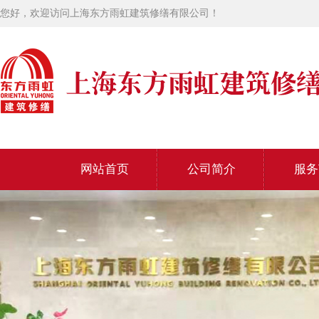
您好，欢迎访问上海东方雨虹建筑修缮有限公司！
网站首页
公司简介
服务