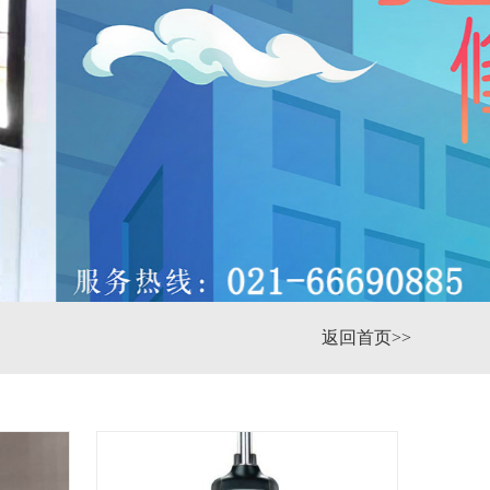
返回首页>>