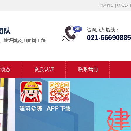
|
网站首页
联系我们
咨询服务热线：
021-66690885
闻动态
资质认证
联系我们